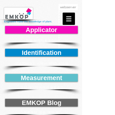
webserver
Engineers make the knowledge of plant.
Applicator
라벨 부착기
& 프린터
Identification
1D&2D바코드 스캐너, RFID
,
시스템
Measurement
센싱-레이저-카메라 볼륨측정
EMKOP Blog
프로모션, 응용, 예제 등