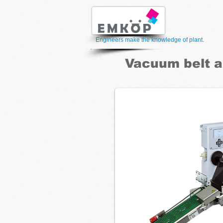
Engineers make the knowledge of plant.
Vacuum belt a